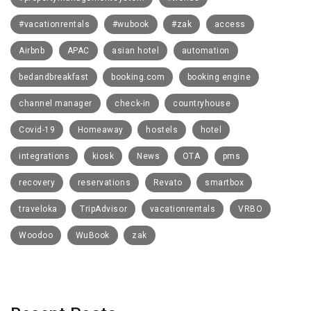
#vacationrentals
#wubook
#zak
access
Airbnb
APAC
asian hotel
automation
bedandbreakfast
booking.com
booking engine
channel manager
check-in
countryhouse
Covid-19
Homeaway
hostels
hotel
integrations
kiosk
News
OTA
pms
recovery
reservations
Revato
smartbox
traveloka
TripAdvisor
vacationrentals
VRBO
Woodoo
WuBook
zak