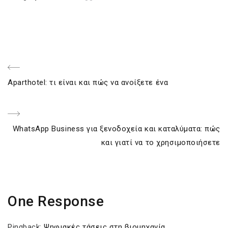
Post
Previous
Aparthotel: τι είναι και πώς να ανοίξετε ένα
navigation
Post
Next
WhatsApp Business για ξενοδοχεία και καταλύματα: πώς
Post
και γιατί να το χρησιμοποιήσετε
One Response
Pingback:
Ψηφιακές τάσεις στη βιομηχανία