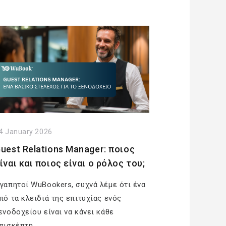
4 January 2026
uest Relations Manager: ποιος
ίναι και ποιος είναι ο ρόλος του;
γαπητοί WuBookers, συχνά λέμε ότι ένα
πό τα κλειδιά της επιτυχίας ενός
ενοδοχείου είναι να κάνει κάθε
πισκέπτη…