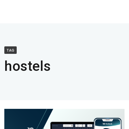
TAG
hostels