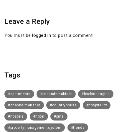
Leave a Reply
You must be
logged in
to post a comment.
Tags
#apartments
#bedandbreakfast
#bookingengine
#channelmanager
#countryhouse
#hospitality
#hostels
#hotel
#pms
#propertymanagementsystem
#trends