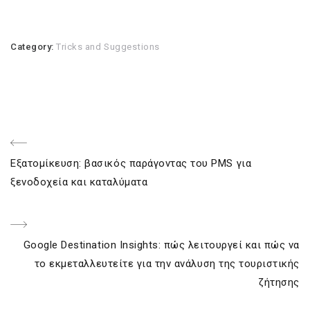
Category:
Tricks and Suggestions
Post
Previous
Εξατομίκευση: βασικός παράγοντας του PMS για
navigation
Post
ξενοδοχεία και καταλύματα
Next
Google Destination Insights: πώς λειτουργεί και πώς να
Post
το εκμεταλλευτείτε για την ανάλυση της τουριστικής
ζήτησης