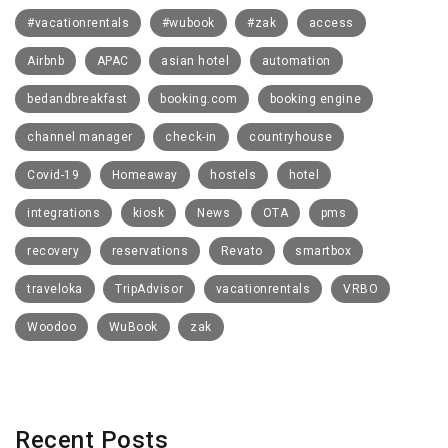
#vacationrentals
#wubook
#zak
access
Airbnb
APAC
asian hotel
automation
bedandbreakfast
booking.com
booking engine
channel manager
check-in
countryhouse
Covid-19
Homeaway
hostels
hotel
integrations
kiosk
News
OTA
pms
recovery
reservations
Revato
smartbox
traveloka
TripAdvisor
vacationrentals
VRBO
Woodoo
WuBook
zak
Recent Posts