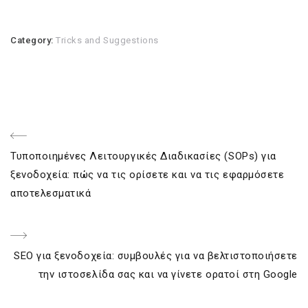
Category:
Tricks and Suggestions
Post
Previous
Τυποποιημένες Λειτουργικές Διαδικασίες (SOPs) για
navigation
Post
ξενοδοχεία: πώς να τις ορίσετε και να τις εφαρμόσετε
αποτελεσματικά
Next
SEO για ξενοδοχεία: συμβουλές για να βελτιστοποιήσετε
Post
την ιστοσελίδα σας και να γίνετε ορατοί στη Google