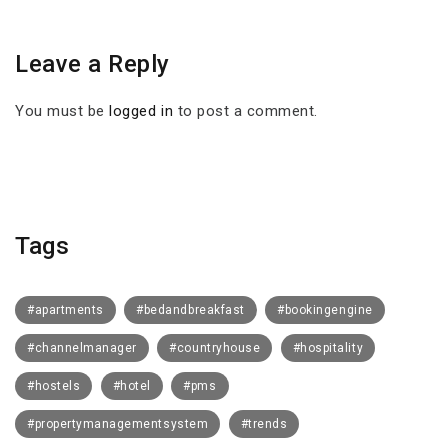
Leave a Reply
You must be
logged in
to post a comment.
Tags
#apartments
#bedandbreakfast
#bookingengine
#channelmanager
#countryhouse
#hospitality
#hostels
#hotel
#pms
#propertymanagementsystem
#trends