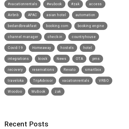
#vacationrentals
#wubook
#zak
access
Airbnb
APAC
asian hotel
automation
bedandbreakfast
booking.com
booking engine
channel manager
check-in
countryhouse
Covid-19
Homeaway
hostels
hotel
integrations
kiosk
News
OTA
pms
recovery
reservations
Revato
smartbox
traveloka
TripAdvisor
vacationrentals
VRBO
Woodoo
WuBook
zak
Recent Posts