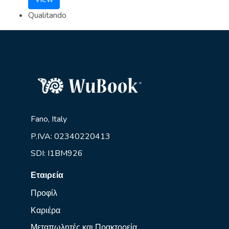
Qualitando
Fano, Italy
P.IVA: 02340220413
SDI: I1BM926
Εταιρεία
Προφίλ
Καριέρα
Μεταπωλητές και Πρακτορεία