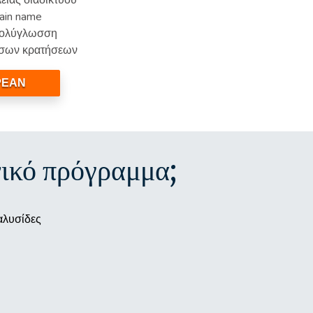
ιας διαδικτύου
ain name
 πολύγλωσση
εσων κρατήσεων
ΡΕΑΝ
νικό πρόγραμμα;
 αλυσίδες